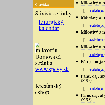
Milostivý a 
O projekte
[
+aleluja.
Súvisiace linky:
Milostivý a 
Liturgický
[
+aleluja.
kalendár
Milostivý a 
[
+aleluja.
Milostivý a 
[
+aleluja.
Domovská
Pán je moje s
stránka:
www.spevy.sk
[
+aleluja.
Pane, daj, ab
(Ž 95)
1
Kresťanský
[
+aleluja.
eshop:
Pane, daj, ab
(Ž 95)
1