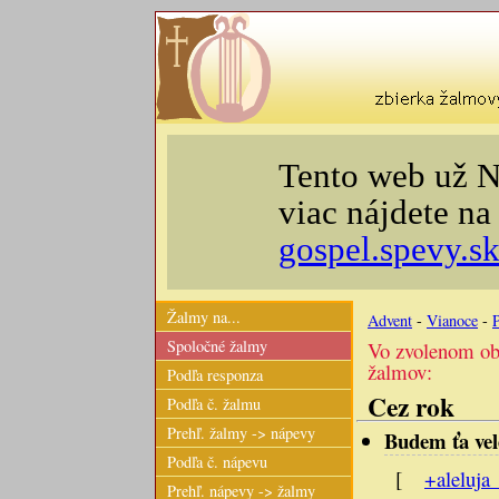
Tento web už N
viac nájdete n
gospel.spevy.s
Žalmy na...
Advent
-
Vianoce
-
Spoločné žalmy
Vo zvolenom ob
žalmov:
Podľa responza
Cez rok
Podľa č. žalmu
Prehľ. žalmy -> nápevy
Budem ťa vel
Podľa č. nápevu
[
+aleluja
Prehľ. nápevy -> žalmy