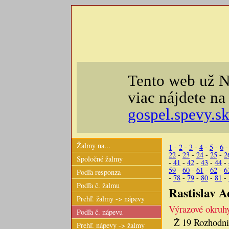
Tento web už N
viac nájdete n
gospel.spevy.s
Žalmy na...
1
-
2
-
3
-
4
-
5
-
6
22
-
23
-
24
-
25
-
2
Spoločné žalmy
-
41
-
42
-
43
-
44
-
59
-
60
-
61
-
62
-
6
Podľa responza
-
78
-
79
-
80
-
81
-
Podľa č. žalmu
Rastislav A
Prehľ. žalmy -> nápevy
Výrazové okruh
Podľa č. nápevu
Ž 19 Rozhodnit
Prehľ. nápevy -> žalmy