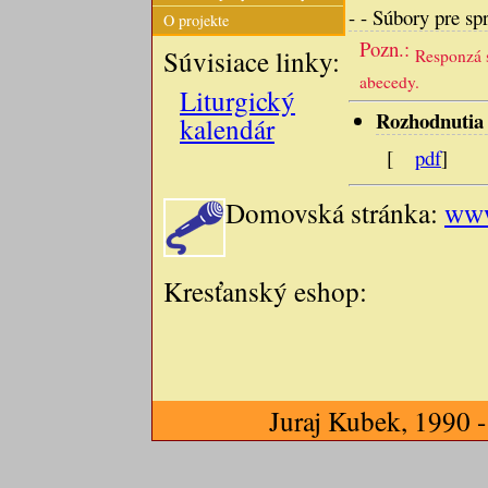
- - Súbory pre sp
O projekte
Pozn.:
Súvisiace linky:
Responzá s
abecedy.
Liturgický
Rozhodnutia 
kalendár
[
pdf
]
Domovská stránka:
www
Kresťanský eshop:
Juraj Kubek, 1990 