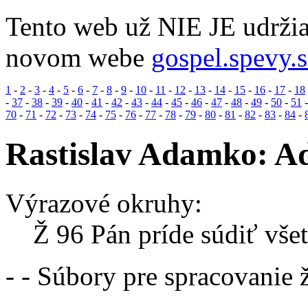
Tento web už NIE JE udržia
novom webe
gospel.spevy.
1
-
2
-
3
-
4
-
5
-
6
-
7
-
8
-
9
-
10
-
11
-
12
-
13
-
14
-
15
-
16
-
17
-
18
-
37
-
38
-
39
-
40
-
41
-
42
-
43
-
44
-
45
-
46
-
47
-
48
-
49
-
50
-
51
70
-
71
-
72
-
73
-
74
-
75
-
76
-
77
-
78
-
79
-
80
-
81
-
82
-
83
-
84
-
Rastislav Adamko: Ad
Výrazové okruhy:
Ž 96 Pán príde súdiť vše
- - Súbory pre spracovanie 