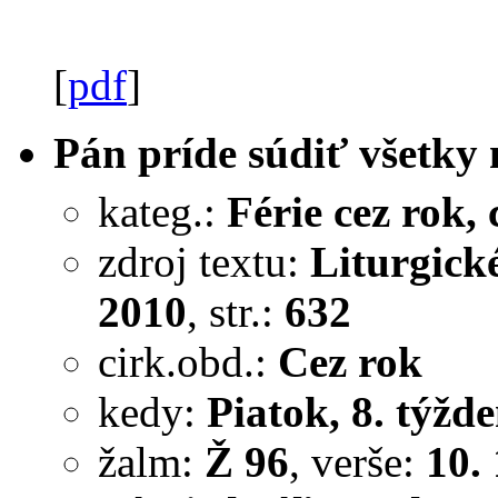
[
pdf
]
Pán príde súdiť všetky 
kateg.:
Férie cez rok, c
zdroj textu:
Liturgick
2010
, str.:
632
cirk.obd.:
Cez rok
kedy:
Piatok, 8. týžde
žalm:
Ž 96
, verše:
10.