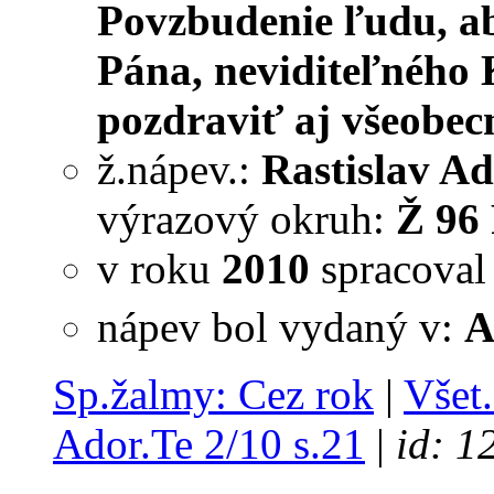
Povzbudenie ľudu, ab
Pána, neviditeľného
pozdraviť aj všeobec
ž.nápev.:
Rastislav Ad
výrazový okruh:
Ž 96 
v roku
2010
spracova
nápev bol vydaný v:
A
Sp.žalmy: Cez rok
|
Všet.
Ador.Te 2/10 s.21
|
id: 1