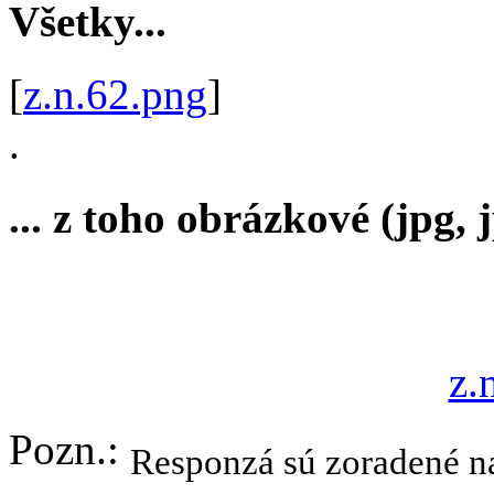
Všetky...
[
z.n.62.png
]
.
... z toho obrázkové (jpg, j
z.
Pozn.:
Responzá sú zoradené na