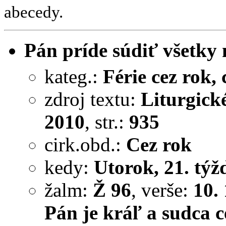
abecedy.
Pán príde súdiť všetky 
kateg.:
Férie cez rok, c
zdroj textu:
Liturgick
2010
, str.:
935
cirk.obd.:
Cez rok
kedy:
Utorok, 21. týžd
žalm:
Ž 96
, verše:
10.
Pán je kráľ a sudca c