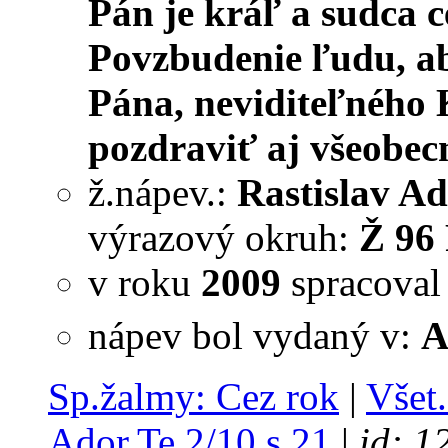
Pán je kráľ a sudca c
Povzbudenie ľudu, ab
Pána, neviditeľného
pozdraviť aj všeobec
ž.nápev.:
Rastislav Ad
výrazový okruh:
Ž 96 
v roku
2009
spracova
nápev bol vydaný v:
A
Sp.žalmy: Cez rok
|
Všet.
Ador.Te 2/10 s.21
|
id: 1