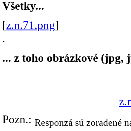
Všetky...
[
z.n.71.png
]
.
... z toho obrázkové (jpg, j
z.
Pozn.:
Responzá sú zoradené na