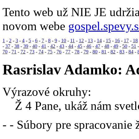
Tento web už NIE JE udržia
novom webe
gospel.spevy.
1
-
2
-
3
-
4
-
5
-
6
-
7
-
8
-
9
-
10
-
11
-
12
-
13
-
14
-
15
-
16
-
17
-
18
-
37
-
38
-
39
-
40
-
41
-
42
-
43
-
44
-
45
-
46
-
47
-
48
-
49
-
50
-
51
70
-
71
-
72
-
73
-
74
-
75
-
76
-
77
-
78
-
79
-
80
-
81
-
82
-
83
-
84
-
Rasrislav Adamko: Ad
Výrazové okruhy:
Ž 4 Pane, ukáž nám svetlo
- - Súbory pre spracovanie 