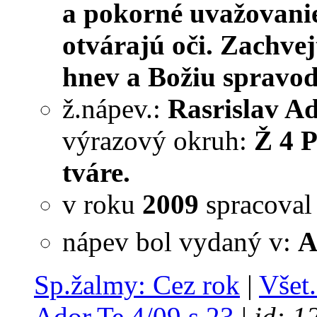
a pokorné uvažovanie
otvárajú oči. Zachvej
hnev a Božiu spravod
ž.nápev.:
Rasrislav A
výrazový okruh:
Ž 4 P
tváre.
v roku
2009
spracova
nápev bol vydaný v:
A
Sp.žalmy: Cez rok
|
Všet.
Ador.Te 4/09 s.23
|
id: 1