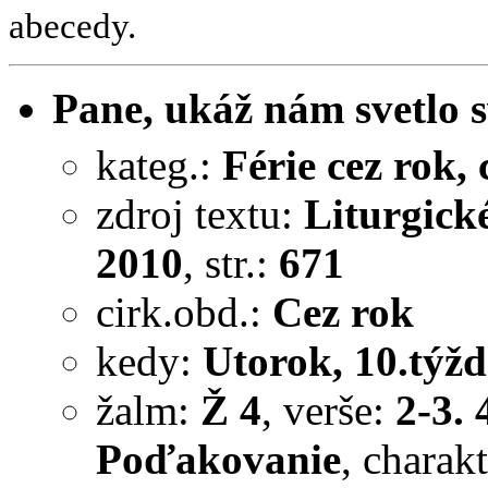
abecedy.
Pane, ukáž nám svetlo s
kateg.:
Férie cez rok, c
zdroj textu:
Liturgick
2010
, str.:
671
cirk.obd.:
Cez rok
kedy:
Utorok, 10.týžd
žalm:
Ž 4
, verše:
2-3. 
Poďakovanie
, charak