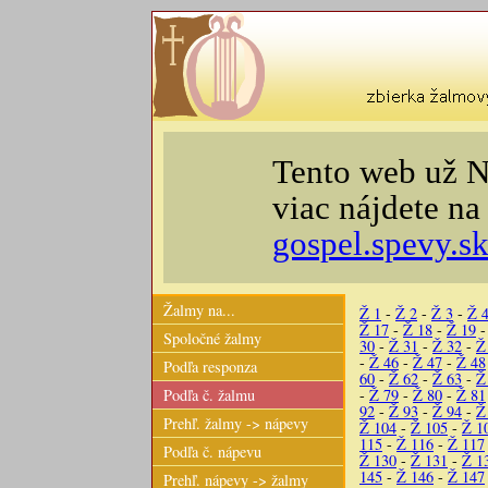
Tento web už N
viac nájdete n
gospel.spevy.s
Žalmy na...
Ž 1
-
Ž 2
-
Ž 3
-
Ž 
Ž 17
-
Ž 18
-
Ž 19
Spoločné žalmy
30
-
Ž 31
-
Ž 32
-
Ž
-
Ž 46
-
Ž 47
-
Ž 48
Podľa responza
60
-
Ž 62
-
Ž 63
-
Ž
Podľa č. žalmu
-
Ž 79
-
Ž 80
-
Ž 81
92
-
Ž 93
-
Ž 94
-
Ž
Prehľ. žalmy -> nápevy
Ž 104
-
Ž 105
-
Ž 1
115
-
Ž 116
-
Ž 117
Podľa č. nápevu
Ž 130
-
Ž 131
-
Ž 1
145
-
Ž 146
-
Ž 147
Prehľ. nápevy -> žalmy