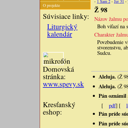
-
1 Sam 2
-
Jer 31
-
O projekte
Ž 98
Súvisiace linky:
Názov žalmu pod
Liturgický
Boh víťazí na 
kalendár
Charakter žalm
Povzbudenie vš
stvorenstvu, ab
Sudcu.
Domovská
stránka:
Aleluja.
(Ž 9
www.spevy.sk
Aleluja.
(Ž 9
Pán oznámil 
Kresťanský
[
pdf
] [
eshop:
Pán príde súd
Pán príde súd