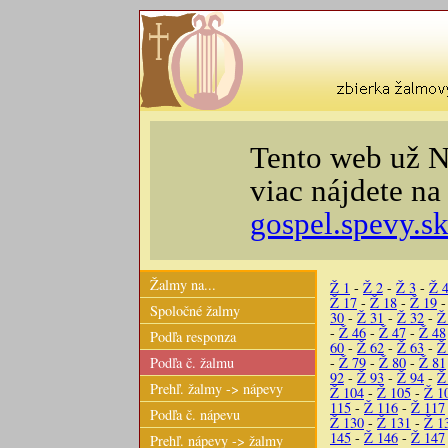
Tento web už N
viac nájdete n
gospel.spevy.s
Žalmy na...
Ž 1
-
Ž 2
-
Ž 3
-
Ž 
Ž 17
-
Ž 18
-
Ž 19
Spoločné žalmy
30
-
Ž 31
-
Ž 32
-
Ž
-
Ž 46
-
Ž 47
-
Ž 48
Podľa responza
60
-
Ž 62
-
Ž 63
-
Ž
Podľa č. žalmu
-
Ž 79
-
Ž 80
-
Ž 81
92
-
Ž 93
-
Ž 94
-
Ž
Prehľ. žalmy -> nápevy
Ž 104
-
Ž 105
-
Ž 1
115
-
Ž 116
-
Ž 117
Podľa č. nápevu
Ž 130
-
Ž 131
-
Ž 1
145
-
Ž 146
-
Ž 147
Prehľ. nápevy -> žalmy