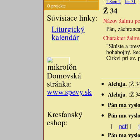
-
1 Sam 2
-
Jer 31
-
O projekte
Ž 34
Súvisiace linky:
Názov žalmu pod
Liturgický
Pán, záchranca
kalendár
Charakter žalm
"Skúste a pres
bohabojný, ke
Cirkvi pri sv. 
Domovská
stránka:
Aleluja.
(Ž 3
www.spevy.sk
Aleluja.
(Ž 3
Pán ma vyslob
Kresťanský
Pán ma vyslob
eshop:
[
pdf
] [
Pán ma vyslob