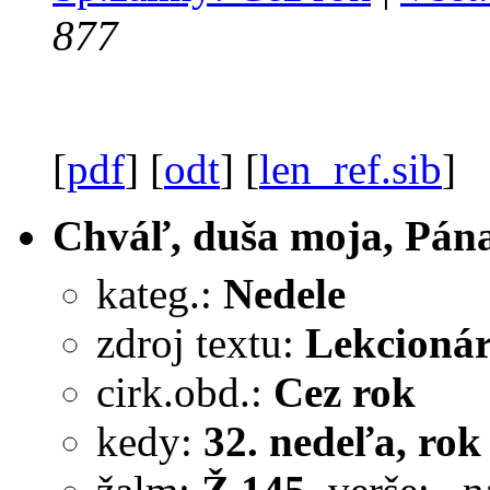
877
[
pdf
] [
odt
] [
len_ref.sib
]
Chváľ, duša moja, Pána
kateg.:
Nedele
zdroj textu:
Lekcionár
cirk.obd.:
Cez rok
kedy:
32. nedeľa, rok