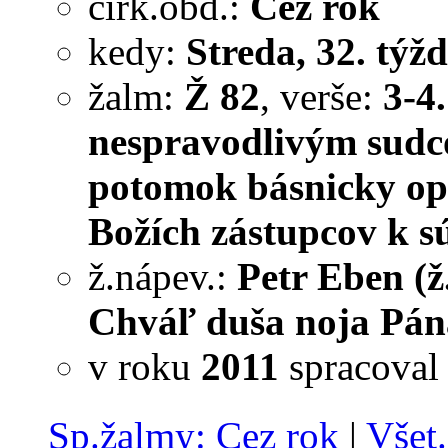
cirk.obd.:
Cez rok
kedy:
Streda, 32. týžd
žalm:
Ž 82
, verše:
3-4.
nespravodlivým sud
potomok básnicky op
Božích zástupcov k s
ž.nápev.:
Petr Eben (ž
Chváľ duša noja Pána
v roku
2011
spracova
Sp.žalmy: Cez rok
|
Všet.