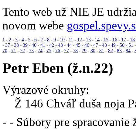
Tento web už NIE JE udržia
novom webe
gospel.spevy.
1
-
2
-
3
-
4
-
5
-
6
-
7
-
8
-
9
-
10
-
11
-
12
-
13
-
14
-
15
-
16
-
17
-
18
-
37
-
38
-
39
-
40
-
41
-
42
-
43
-
44
-
45
-
46
-
47
-
48
-
49
-
50
-
51
70
-
71
-
72
-
73
-
74
-
75
-
76
-
77
-
78
-
79
-
80
-
81
-
82
-
83
-
84
-
Petr Eben (ž.n.22)
Výrazové okruhy:
Ž 146 Chváľ duša noja Pá
- - Súbory pre spracovanie 