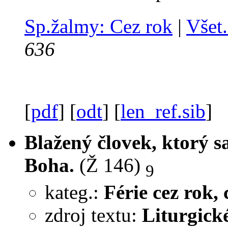
Sp.žalmy: Cez rok
|
Všet.
636
[
pdf
] [
odt
] [
len_ref.sib
]
Blažený človek, ktorý s
Boha.
(Ž 146)
9
kateg.:
Férie cez rok, c
zdroj textu:
Liturgick