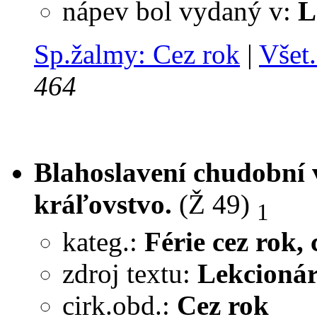
nápev bol vydaný v:
L
Sp.žalmy: Cez rok
|
Všet.
464
Blahoslavení chudobní v
kráľovstvo.
(Ž 49)
1
kateg.:
Férie cez rok, c
zdroj textu:
Lekcionár
cirk.obd.:
Cez rok