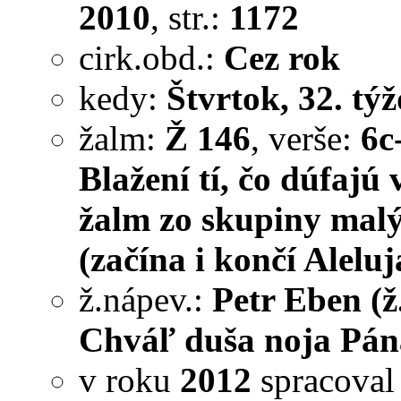
2010
, str.:
1172
cirk.obd.:
Cez rok
kedy:
Štvrtok, 32. týž
žalm:
Ž 146
, verše:
6c
Blažení tí, čo dúfajú
žalm zo skupiny malý
(začína i končí Aleluj
ž.nápev.:
Petr Eben (ž
Chváľ duša noja Pána
v roku
2012
spracova