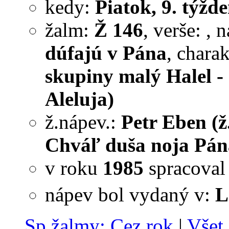
kedy:
Piatok, 9. týžde
žalm:
Ž 146
, verše:
, 
dúfajú v Pána
, chara
skupiny malý Halel - 
Aleluja)
ž.nápev.:
Petr Eben (ž
Chváľ duša noja Pána
v roku
1985
spracova
nápev bol vydaný v:
L
Sp.žalmy: Cez rok
|
Všet.