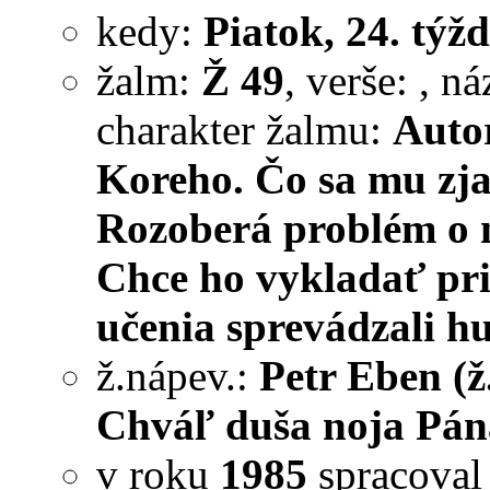
kedy:
Piatok, 24. týžd
žalm:
Ž 49
, verše:
, n
charakter žalmu:
Auto
Koreho. Čo sa mu zja
Rozoberá problém o ne
Chce ho vykladať pri 
učenia sprevádzali h
ž.nápev.:
Petr Eben (ž
Chváľ duša noja Pána
v roku
1985
spracova