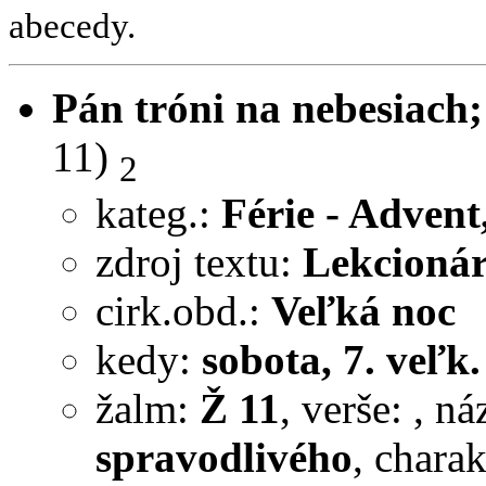
abecedy.
Pán tróni na nebesiach; 
11)
2
kateg.:
Férie - Advent
zdroj textu:
Lekcionár
cirk.obd.:
Veľká noc
kedy:
sobota, 7. veľk
žalm:
Ž 11
, verše:
, n
spravodlivého
, chara