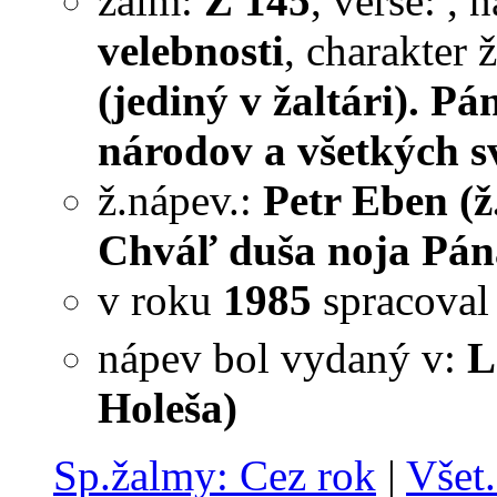
žalm:
Ž 145
, verše:
, 
velebnosti
, charakter
(jediný v žaltári). P
národov a všetkých s
ž.nápev.:
Petr Eben (ž
Chváľ duša noja Pána
v roku
1985
spracova
nápev bol vydaný v:
L
Holeša)
Sp.žalmy: Cez rok
|
Všet.