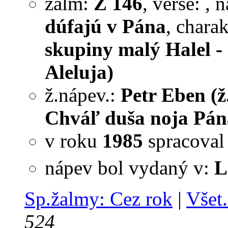
žalm:
Ž 146
, verše:
, 
dúfajú v Pána
, chara
skupiny malý Halel - 
Aleluja)
ž.nápev.:
Petr Eben (ž
Chváľ duša noja Pána
v roku
1985
spracova
nápev bol vydaný v:
L
Sp.žalmy: Cez rok
|
Všet.
524