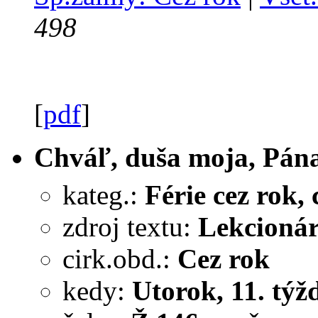
498
[
pdf
]
Chváľ, duša moja, Pána 
kateg.:
Férie cez rok, c
zdroj textu:
Lekcionár
cirk.obd.:
Cez rok
kedy:
Utorok, 11. týžd