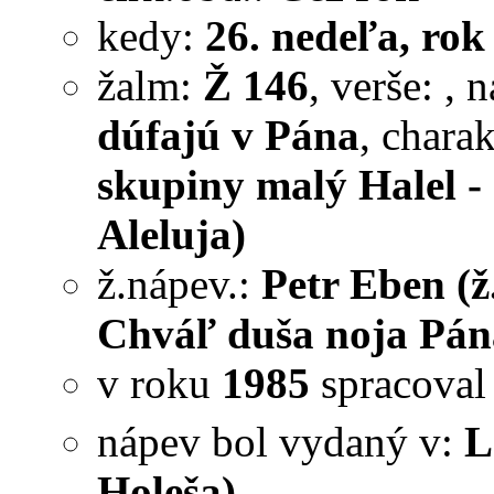
kedy:
26. nedeľa, rok
žalm:
Ž 146
, verše:
, 
dúfajú v Pána
, chara
skupiny malý Halel - 
Aleluja)
ž.nápev.:
Petr Eben (ž
Chváľ duša noja Pána
v roku
1985
spracova
nápev bol vydaný v:
L
Holeša)