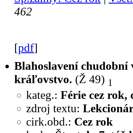
462
[
pdf
]
Blahoslavení chudobní v
kráľovstvo.
(Ž 49)
1
kateg.:
Férie cez rok, c
zdroj textu:
Lekcionár
cirk.obd.:
Cez rok