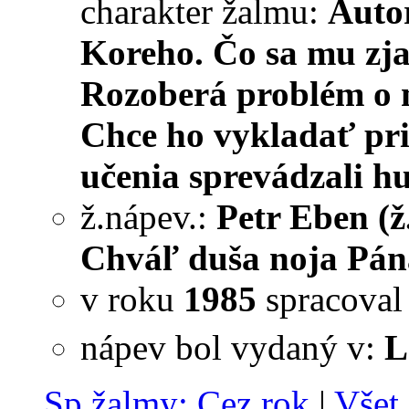
charakter žalmu:
Auto
Koreho. Čo sa mu zja
Rozoberá problém o ne
Chce ho vykladať pri 
učenia sprevádzali h
ž.nápev.:
Petr Eben (ž
Chváľ duša noja Pána
v roku
1985
spracova
nápev bol vydaný v:
L
Sp.žalmy: Cez rok
|
Všet.