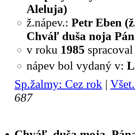
Aleluja)
ž.nápev.:
Petr Eben (ž
Chváľ duša noja Pána
v roku
1985
spracova
nápev bol vydaný v:
L
Sp.žalmy: Cez rok
|
Všet.
687
Chváľ, duša moja, Pána 