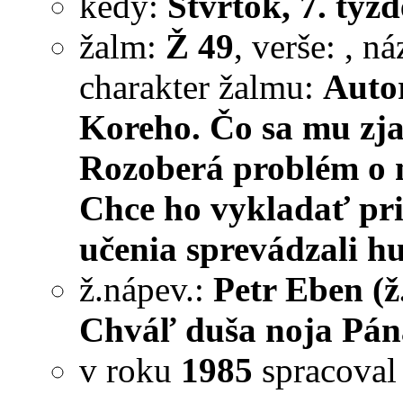
kedy:
Štvrtok, 7. týžd
žalm:
Ž 49
, verše:
, n
charakter žalmu:
Auto
Koreho. Čo sa mu zja
Rozoberá problém o ne
Chce ho vykladať pri 
učenia sprevádzali h
ž.nápev.:
Petr Eben (ž
Chváľ duša noja Pána
v roku
1985
spracova