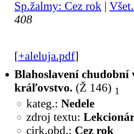
Sp.žalmy: Cez rok
|
Všet.
408
[
+aleluja.pdf
]
Blahoslavení chudobní v
kráľovstvo.
(Ž 146)
1
kateg.:
Nedele
zdroj textu:
Lekcionár
cirk.obd.:
Cez rok