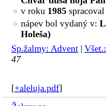
Chváľ duša noja Pána
v roku
1985
spracova
nápev bol vydaný v:
L
Holeša)
Sp.žalmy: Advent
|
Všet.
47
[
+aleluja.pdf
]