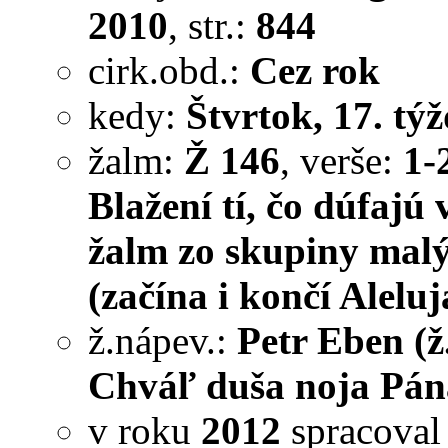
2010
, str.:
844
cirk.obd.:
Cez rok
kedy:
Štvrtok, 17. týž
žalm:
Ž 146
, verše:
1-
Blažení tí, čo dúfajú
žalm zo skupiny malý
(začína i končí Aleluj
ž.nápev.:
Petr Eben (ž
Chváľ duša noja Pána
v roku
2012
spracova