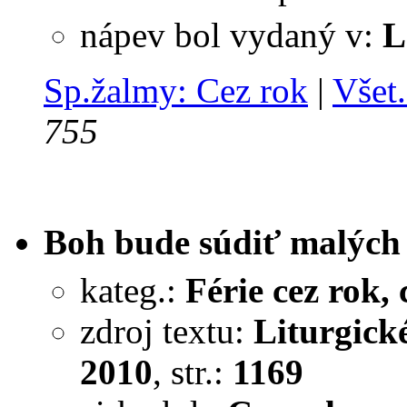
nápev bol vydaný v:
L
Sp.žalmy: Cez rok
|
Všet.
755
Boh bude súdiť malých
kateg.:
Férie cez rok, c
zdroj textu:
Liturgick
2010
, str.:
1169