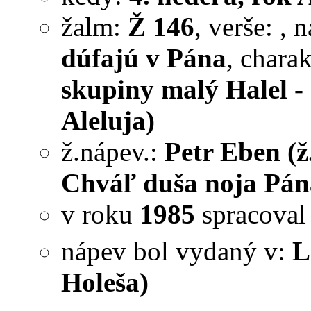
žalm:
Ž 146
, verše:
, 
dúfajú v Pána
, chara
skupiny malý Halel - 
Aleluja)
ž.nápev.:
Petr Eben (ž
Chváľ duša noja Pána
v roku
1985
spracova
nápev bol vydaný v:
L
Holeša)