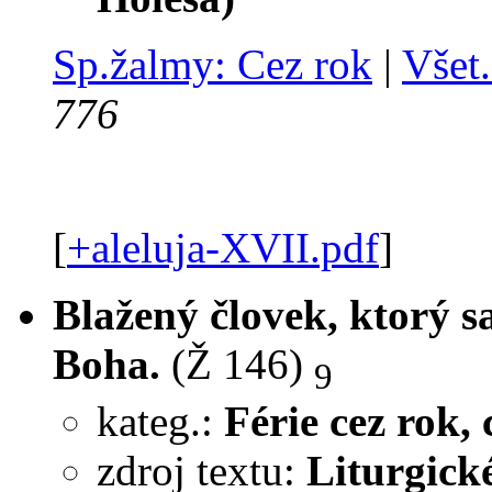
Sp.žalmy: Cez rok
|
Všet.
776
[
+aleluja-XVII.pdf
]
Blažený človek, ktorý s
Boha.
(Ž 146)
9
kateg.:
Férie cez rok, c
zdroj textu:
Liturgick