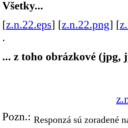
Všetky...
[
z.n.22.eps
] [
z.n.22.png
] [
z
.
... z toho obrázkové (jpg, j
z.
Pozn.:
Responzá sú zoradené na