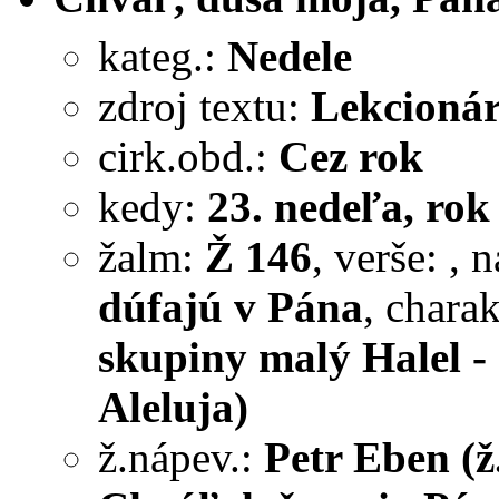
kateg.:
Nedele
zdroj textu:
Lekcionár
cirk.obd.:
Cez rok
kedy:
23. nedeľa, rok
žalm:
Ž 146
, verše:
, 
dúfajú v Pána
, chara
skupiny malý Halel - 
Aleluja)
ž.nápev.:
Petr Eben (ž