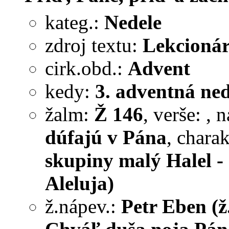
kateg.:
Nedele
zdroj textu:
Lekcionár
cirk.obd.:
Advent
kedy:
3. adventná ned
žalm:
Ž 146
, verše:
, 
dúfajú v Pána
, chara
skupiny malý Halel - 
Aleluja)
ž.nápev.:
Petr Eben (ž