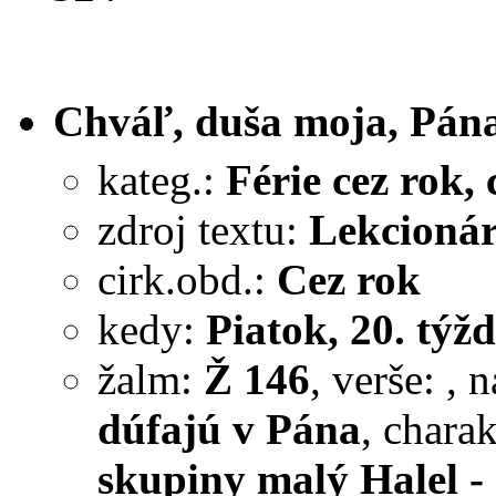
Chváľ, duša moja, Pána 
kateg.:
Férie cez rok, c
zdroj textu:
Lekcionár
cirk.obd.:
Cez rok
kedy:
Piatok, 20. týžd
žalm:
Ž 146
, verše:
, 
dúfajú v Pána
, chara
skupiny malý Halel - 