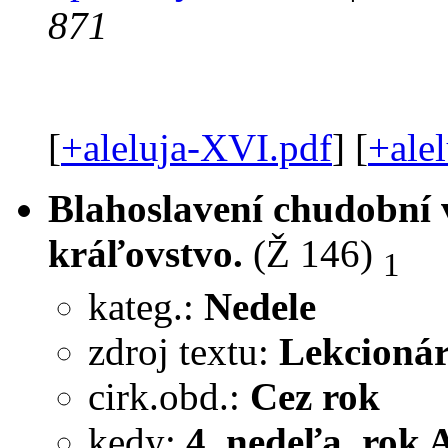
871
[
+aleluja-XVI.pdf
] [
+ale
Blahoslavení chudobní v
kráľovstvo.
(Ž 146)
1
kateg.:
Nedele
zdroj textu:
Lekcionár
cirk.obd.:
Cez rok
kedy:
4. nedeľa, rok 