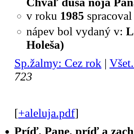
Chváľ duša noja Pána
v roku
1985
spracova
nápev bol vydaný v:
L
Holeša)
Sp.žalmy: Cez rok
|
Všet.
723
[
+aleluja.pdf
]
Príď, Pane, príď a zach