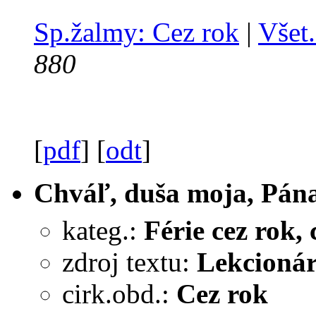
Sp.žalmy: Cez rok
|
Všet.
880
[
pdf
] [
odt
]
Chváľ, duša moja, Pána 
kateg.:
Férie cez rok, c
zdroj textu:
Lekcionár
cirk.obd.:
Cez rok