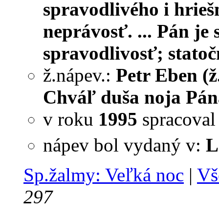
spravodlivého i hrieš
neprávosť. ... Pán je
spravodlivosť; statoč
ž.nápev.:
Petr Eben (ž
Chváľ duša noja Pána
v roku
1995
spracova
nápev bol vydaný v:
L
Sp.žalmy: Veľká noc
|
Vš
297