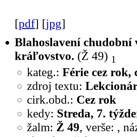
[
pdf
] [
jpg
]
Blahoslavení chudobní v
kráľovstvo.
(Ž 49)
1
kateg.:
Férie cez rok, c
zdroj textu:
Lekcionár
cirk.obd.:
Cez rok
kedy:
Streda, 7. týžde
žalm:
Ž 49
, verše:
, n